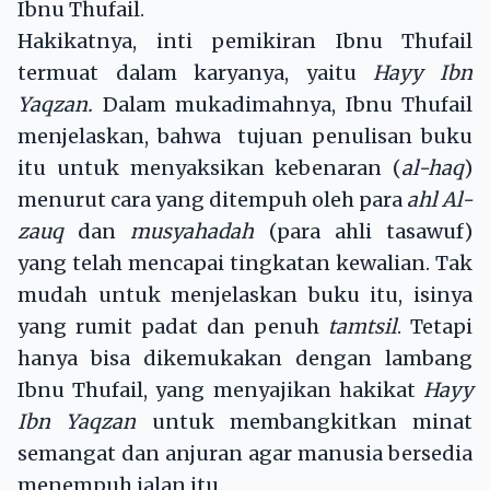
Ibnu Thufail.
Hakikatnya, inti pemikiran Ibnu Thufail
termuat dalam karyanya, yaitu
Hayy Ibn
Yaqzan.
Dalam mukadimahnya, Ibnu Thufail
menjelaskan, bahwa tujuan penulisan buku
itu untuk menyaksikan kebenaran (
al-haq
)
menurut cara yang ditempuh oleh para
ahl Al-
zauq
dan
musyahadah
(para ahli tasawuf)
yang telah mencapai tingkatan kewalian. Tak
mudah untuk menjelaskan buku itu, isinya
yang rumit padat dan penuh
tamtsil
. Tetapi
hanya bisa dikemukakan dengan lambang
Ibnu Thufail, yang menyajikan hakikat
Hayy
Ibn Yaqzan
untuk membangkitkan minat
semangat dan anjuran agar manusia bersedia
menempuh jalan itu.