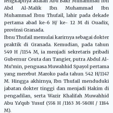
lengkapnya adalah Abu Bakr Muhammad Ibn
Abd Al-Malik Ibn Muhammad Ibn
Muhammad Ibnu Thufail, lahir pada dekade
pertama abad ke-6 H/ ke- 12 M di Ouadix,
provinsi Granada.
Ibnu Thufail memulai karirnya sebagai dokter
praktik di Granada. Kemudian, pada tahun
549 H /1154 M, ia menjadi sekretaris pribadi
Gubernur Ceuta dan Tangier, putra Abdul Al-
Mu’min, penguasa Muwahhid Spayol pertama
yang merebut Maroko pada tahun 542 H/1147
M. Hingga akhirnya, Ibn Thufail menduduki
jabatan dokter tinggi dan menjadi Hakim di
pengadilan, serta Wazir Khalifah Muwahhid
Abu Ya’qub Yusuf (558 H /1163 M-580H / 1184
M).