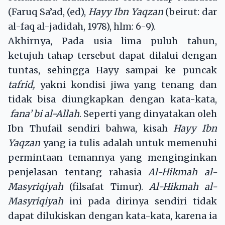
(Faruq Sa’ad, (ed),
Hayy Ibn Yaqzan
(beirut: dar
al-faq al-jadidah, 1978), hlm: 6-9).
Akhirnya, Pada usia lima puluh tahun,
ketujuh tahap tersebut dapat dilalui dengan
tuntas, sehingga Hayy sampai ke puncak
tafrid,
yakni kondisi jiwa yang tenang dan
tidak bisa diungkapkan dengan kata-kata,
fana’ bi al-Allah
. Seperti yang dinyatakan oleh
Ibn Thufail sendiri bahwa, kisah
Hayy Ibn
Yaqzan
yang ia tulis adalah untuk memenuhi
permintaan temannya yang menginginkan
penjelasan tentang rahasia
Al-Hikmah al-
Masyriqiyah
(filsafat Timur).
Al-Hikmah al-
Masyriqiyah
ini pada dirinya sendiri tidak
dapat dilukiskan dengan kata-kata, karena ia