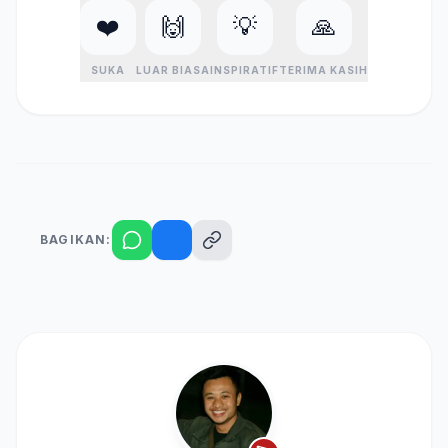
❤️
🙌
💡
🙏
SUKA
LUAR BIASA
INSPIRATIF
TERIMA KASIH
BAGIKAN: