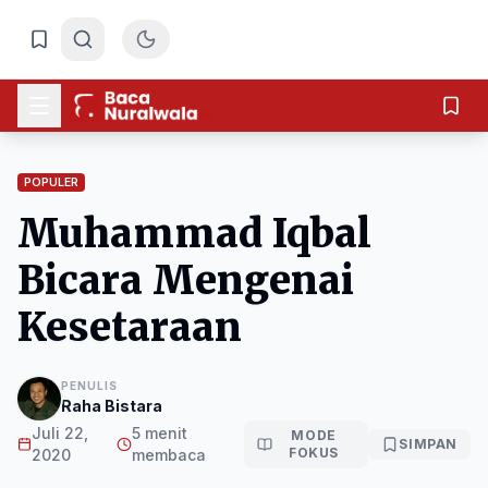
POPULER
Muhammad Iqbal
Bicara Mengenai
Kesetaraan
PENULIS
Raha Bistara
Juli 22,
5 menit
MODE
SIMPAN
FOKUS
2020
membaca