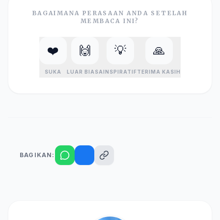
BAGAIMANA PERASAAN ANDA SETELAH
MEMBACA INI?
❤️
🙌
💡
🙏
SUKA
LUAR BIASA
INSPIRATIF
TERIMA KASIH
BAGIKAN: