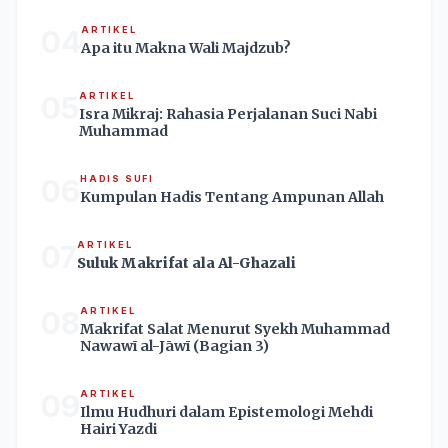
04
ARTIKEL
Apa itu Makna Wali Majdzub?
05
ARTIKEL
Isra Mikraj: Rahasia Perjalanan Suci Nabi
Muhammad
06
HADIS SUFI
Kumpulan Hadis Tentang Ampunan Allah
07
ARTIKEL
Suluk Makrifat ala Al-Ghazali
08
ARTIKEL
Makrifat Salat Menurut Syekh Muhammad
Nawawī al-Jāwī (Bagian 3)
09
ARTIKEL
Ilmu Hudhuri dalam Epistemologi Mehdi
Hairi Yazdi