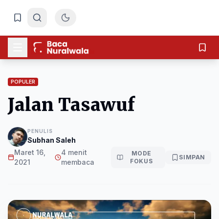
POPULER
Jalan Tasawuf
PENULIS
Subhan Saleh
Maret 16,
4 menit
MODE
SIMPAN
FOKUS
2021
membaca