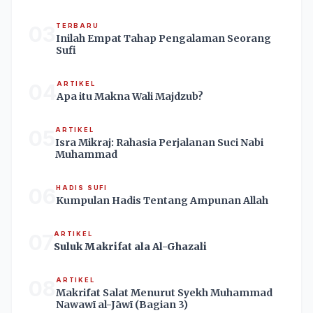
03
TERBARU
Inilah Empat Tahap Pengalaman Seorang
Sufi
04
ARTIKEL
Apa itu Makna Wali Majdzub?
05
ARTIKEL
Isra Mikraj: Rahasia Perjalanan Suci Nabi
Muhammad
06
HADIS SUFI
Kumpulan Hadis Tentang Ampunan Allah
07
ARTIKEL
Suluk Makrifat ala Al-Ghazali
08
ARTIKEL
Makrifat Salat Menurut Syekh Muhammad
Nawawī al-Jāwī (Bagian 3)