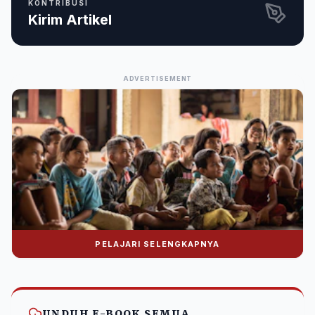
KONTRIBUSI
Kirim Artikel
ADVERTISEMENT
PELAJARI SELENGKAPNYA
Donasi Nuralwala Foundation
Bantu syiar dakwah melalui platform digital.
UNDUH E-BOOK SEMUA