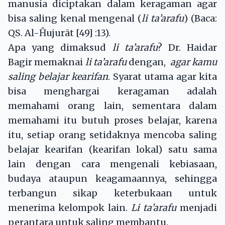
manusia diciptakan dalam keragaman agar
bisa saling kenal mengenal (
li ta’arafu
) (Baca:
QS. Al-Ĥujurāt [49] :13).
Apa yang dimaksud
li ta’arafu
? Dr. Haidar
Bagir memaknai
li ta’arafu
dengan,
agar kamu
saling belajar kearifan
. Syarat utama agar kita
bisa menghargai keragaman adalah
memahami orang lain, sementara dalam
memahami itu butuh proses belajar, karena
itu, setiap orang setidaknya mencoba saling
belajar kearifan (kearifan lokal) satu sama
lain dengan cara mengenali kebiasaan,
budaya ataupun keagamaannya, sehingga
terbangun sikap keterbukaan untuk
menerima kelompok lain.
Li ta’arafu
menjadi
perantara untuk saling membantu.