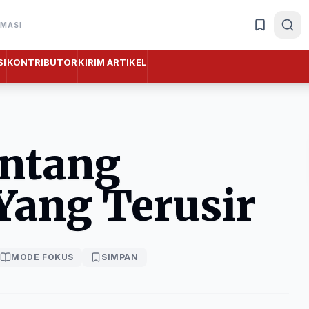
RMASI
I
KONTRIBUTOR
KIRIM ARTIKEL
Tentang
ang Terusir
MODE FOKUS
SIMPAN