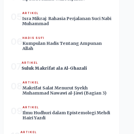
05
ARTIKEL
Isra Mikraj: Rahasia Perjalanan Suci Nabi
Muhammad
06
HADIS SUFI
Kumpulan Hadis Tentang Ampunan
Allah
07
ARTIKEL
Suluk Makrifat ala Al-Ghazali
08
ARTIKEL
Makrifat Salat Menurut Syekh
Muhammad Nawawī al-Jāwī (Bagian 3)
09
ARTIKEL
Ilmu Hudhuri dalam Epistemologi Mehdi
Hairi Yazdi
ARTIKEL