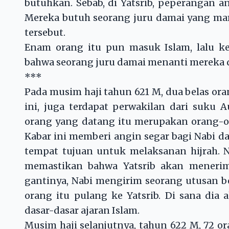
butuhkan. Sebab, di Yatsrib, peperangan a
Mereka butuh seorang juru damai yang m
tersebut.
Enam orang itu pun masuk Islam, lalu ke
bahwa seorang juru damai menanti mereka d
***
Pada musim haji tahun 621 M, dua belas ora
ini, juga terdapat perwakilan dari suku 
orang yang datang itu merupakan orang-o
Kabar ini memberi angin segar bagi Nabi d
tempat tujuan untuk melaksanan hijrah. N
memastikan bahwa Yatsrib akan menerim
gantinya, Nabi mengirim seorang utusan b
orang itu pulang ke Yatsrib. Di sana di
dasar-dasar ajaran Islam.
Musim haji selanjutnya, tahun 622 M, 72 o