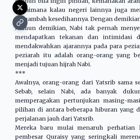
Namun bila ingin pindah, kemanakah arah t
Bagaimana kalau negeri lainnya juga me
menambah kesedihannya. Dengan demikian,
Namun demikian, Nabi tak pernah menye
mendapatkan tekanan dan intimidasi d
mendakwahkan ajarannya pada para pezia
peziarah itu adalah orang-orang yang be
menjadi tujuan hijrah Nabi.
***
Awalnya, orang-orang dari Yatsrib sama s
Sebab, selain Nabi, ada banyak duku
memperagakan pertunjukan masing-masin
pilihan di antara beberapa hiburan yang 
perjalanan jauh dari Yatsrib.
Mereka baru mulai menaruh perhatian l
pembesar Quraisy yang seringkali merend