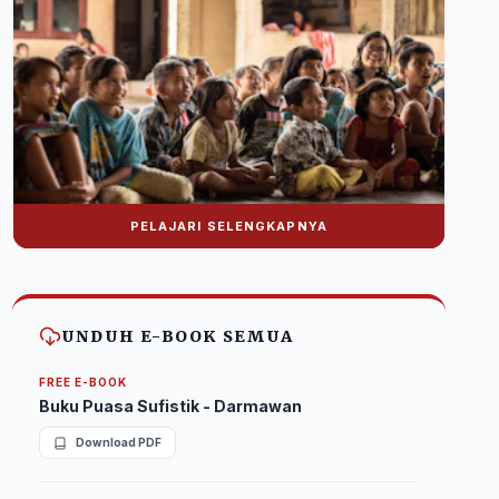
PELAJARI SELENGKAPNYA
Donasi Nuralwala Foundation
Bantu syiar dakwah melalui platform digital.
UNDUH E-BOOK SEMUA
FREE E-BOOK
Buku Puasa Sufistik - Darmawan
Download PDF