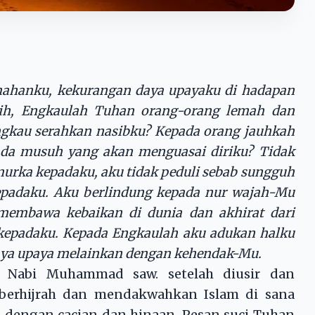
ahanku, kekurangan daya upayaku di hadapan
h, Engkaulah Tuhan orang-orang lemah dan
gkau serahkan nasibku? Kepada orang jauhkah
da musuh yang akan menguasai diriku? Tidak
murka kepadaku, aku tidak peduli sebab sungguh
padaku. Aku berlindung kepada nur wajah-Mu
membawa kebaikan di dunia dan akhirat dari
epadaku. Kepada Engkaulah aku adukan halku
daya upaya melainkan dengan kehendak-Mu.
n Nabi Muhammad saw. setelah diusir dan
 berhijrah dan mendakwahkan Islam di sana
 dengan cacian dan hinaan. Pesan suci Tuhan