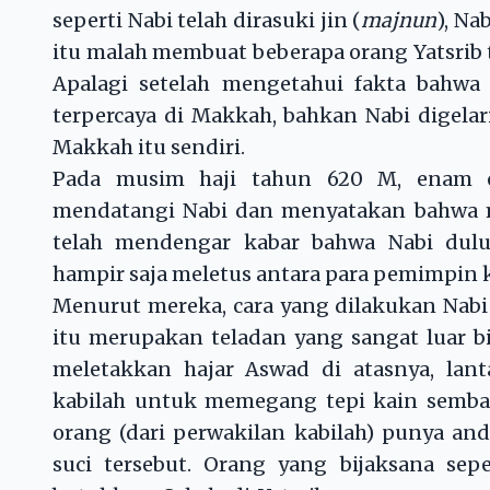
seperti Nabi telah dirasuki jin (
majnun
), Na
itu malah membuat beberapa orang Yatsrib t
Apalagi setelah mengetahui fakta bahwa 
terpercaya di Makkah, bahkan Nabi digela
Makkah itu sendiri.
Pada musim haji tahun 620 M, enam or
mendatangi Nabi dan menyatakan bahwa me
telah mendengar kabar bahwa Nabi dul
hampir saja meletus antara para pemimpin k
Menurut mereka, cara yang dilakukan Nab
itu merupakan teladan yang sangat luar b
meletakkan hajar Aswad di atasnya, la
kabilah untuk memegang tepi kain semba
orang (dari perwakilan kabilah) punya an
suci tersebut. Orang yang bijaksana sep