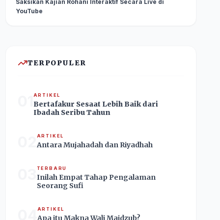
Saksikan Kajian Rohani Interaktif Secara Live di
YouTube
TERPOPULER
01
ARTIKEL
Bertafakur Sesaat Lebih Baik dari
Ibadah Seribu Tahun
02
ARTIKEL
Antara Mujahadah dan Riyadhah
03
TERBARU
Inilah Empat Tahap Pengalaman
Seorang Sufi
04
ARTIKEL
Apa itu Makna Wali Majdzub?