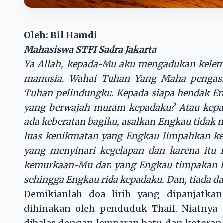
Oleh: Bil Hamdi
Mahasiswa STFI Sadra Jakarta
Ya Allah, kepada-Mu aku mengadukan kelem
manusia. Wahai Tuhan Yang Maha pengasi
Tuhan pelindungku. Kepada siapa hendak En
yang berwajah muram kepadaku? Atau kepa
ada keberatan bagiku, asalkan Engkau tidak 
luas kenikmatan yang Engkau limpahkan ke
yang menyinari kegelapan dan karena itu 
kemurkaan-Mu dan yang Engkau timpakan k
sehingga Engkau rida kepadaku. Dan, tiada 
Demikianlah doa lirih yang dipanjatka
dihinakan oleh penduduk Thaif. Niatnya
dibalas dengan lemparan batu dan kotoran,