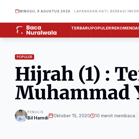
MINGGU, 9 AGUSTUS 2026
|
LAPANGKAN HATI, BERBAGI INFO
TERBARU
POPULER
REKOMENDAS
POPULER
Hijrah (1) : 
Muhammad Y
PENULIS
Oktober 15, 2020
10 menit membaca
Bil Hamdi