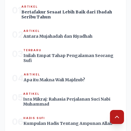
01
ARTIKEL
Bertafakur Sesaat Lebih Baik dari Ibadah
Seribu Tahun
02
ARTIKEL
Antara Mujahadah dan Riyadhah
03
TERBARU
Inilah Empat Tahap Pengalaman Seorang
Sufi
04
ARTIKEL
Apa itu Makna Wali Majdzub?
05
ARTIKEL
Isra Mikraj: Rahasia Perjalanan Suci Nabi
Muhammad
06
HADIS SUFI
Kumpulan Hadis Tentang Ampunan Allah