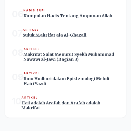
06
HADIS SUFI
Kumpulan Hadis Tentang Ampunan Allah
07
ARTIKEL
Suluk Makrifat ala Al-Ghazali
08
ARTIKEL
Makrifat Salat Menurut Syekh Muhammad
Nawawī al-Jāwī (Bagian 3)
09
ARTIKEL
Ilmu Hudhuri dalam Epistemologi Mehdi
Hairi Yazdi
10
ARTIKEL
Haji adalah Arafah dan Arafah adalah
Makrifat