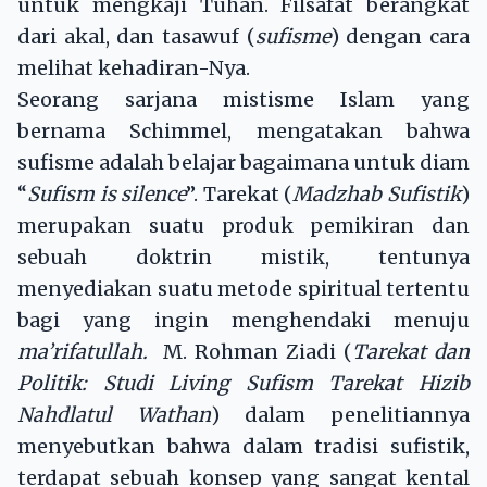
untuk mengkaji Tuhan. Filsafat berangkat
dari akal, dan tasawuf (
sufisme
) dengan cara
melihat kehadiran-Nya.
Seorang sarjana mistisme Islam yang
bernama Schimmel, mengatakan bahwa
sufisme adalah belajar bagaimana untuk diam
“
Sufism is silence
”. Tarekat (
Madzhab Sufistik
)
merupakan suatu produk pemikiran dan
sebuah doktrin mistik, tentunya
menyediakan suatu metode spiritual tertentu
bagi yang ingin menghendaki menuju
ma’rifatullah.
M. Rohman Ziadi (
Tarekat dan
Politik: Studi Living Sufism Tarekat Hizib
Nahdlatul Wathan
) dalam penelitiannya
menyebutkan bahwa dalam tradisi sufistik,
terdapat sebuah konsep yang sangat kental