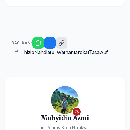
BAGIKAN:
TAG:
hizib
Nahdlatul Wathan
tarekat
Tasawuf
Muhyidin Azmi
Tim Penulis Baca Nuralwala.