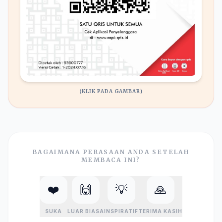
(KLIK PADA GAMBAR)
BAGAIMANA PERASAAN ANDA SETELAH
MEMBACA INI?
❤️
🙌
💡
🙏
SUKA
LUAR BIASA
INSPIRATIF
TERIMA KASIH