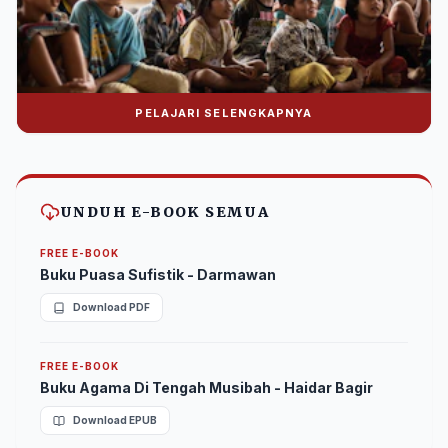
PELAJARI SELENGKAPNYA
Donasi Nuralwala Foundation
Bantu syiar dakwah melalui platform digital.
UNDUH E-BOOK SEMUA
FREE E-BOOK
Buku Puasa Sufistik - Darmawan
Download PDF
FREE E-BOOK
Buku Agama Di Tengah Musibah - Haidar Bagir
Download EPUB