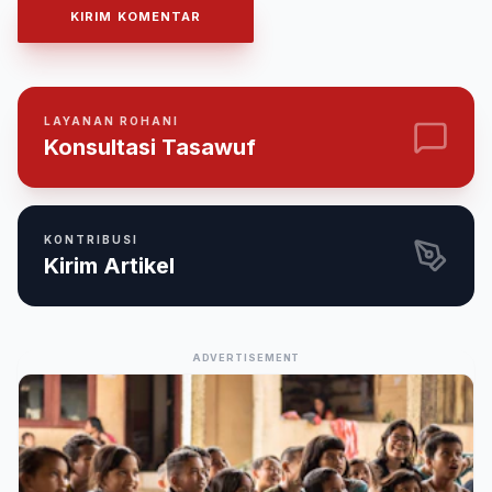
KIRIM KOMENTAR
LAYANAN ROHANI
Konsultasi Tasawuf
KONTRIBUSI
Kirim Artikel
ADVERTISEMENT