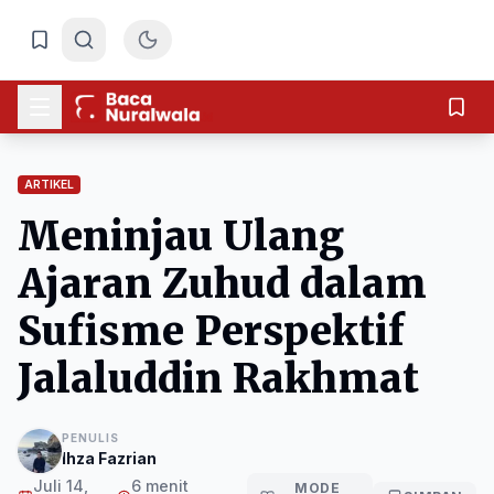
ARTIKEL
Meninjau Ulang
Ajaran Zuhud dalam
Sufisme Perspektif
Jalaluddin Rakhmat
PENULIS
Ihza Fazrian
Juli 14,
6 menit
MODE