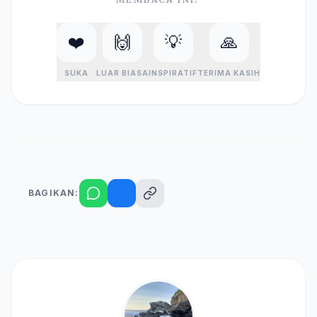
❤️
🙌
💡
🙏
SUKA
LUAR BIASA
INSPIRATIF
TERIMA KASIH
BAGIKAN: