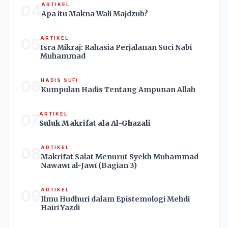
04
ARTIKEL
Apa itu Makna Wali Majdzub?
05
ARTIKEL
Isra Mikraj: Rahasia Perjalanan Suci Nabi
Muhammad
06
HADIS SUFI
Kumpulan Hadis Tentang Ampunan Allah
07
ARTIKEL
Suluk Makrifat ala Al-Ghazali
08
ARTIKEL
Makrifat Salat Menurut Syekh Muhammad
Nawawī al-Jāwī (Bagian 3)
09
ARTIKEL
Ilmu Hudhuri dalam Epistemologi Mehdi
Hairi Yazdi