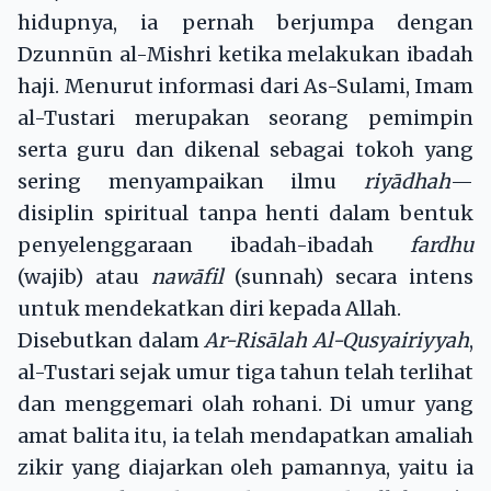
hidupnya, ia pernah berjumpa dengan
Dzunnūn al-Mishri ketika melakukan ibadah
haji. Menurut informasi dari As-Sulami, Imam
al-Tustari merupakan seorang pemimpin
serta guru dan dikenal sebagai tokoh yang
sering menyampaikan ilmu
riyādhah
—
disiplin spiritual tanpa henti dalam bentuk
penyelenggaraan ibadah-ibadah
fardhu
(wajib) atau
nawāfil
(sunnah) secara intens
untuk mendekatkan diri kepada Allah.
Disebutkan dalam
Ar-Risālah Al-Qusyairiyyah
,
al-Tustari sejak umur tiga tahun telah terlihat
dan menggemari olah rohani. Di umur yang
amat balita itu, ia telah mendapatkan amaliah
zikir yang diajarkan oleh pamannya, yaitu ia