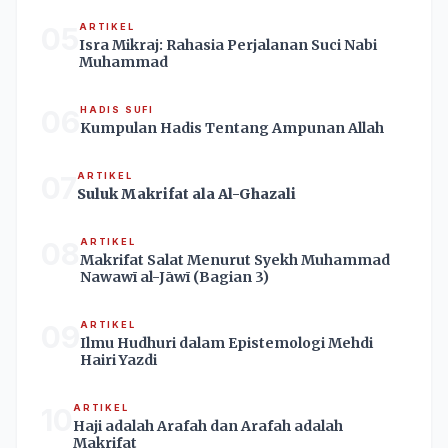
05
ARTIKEL
Isra Mikraj: Rahasia Perjalanan Suci Nabi
Muhammad
06
HADIS SUFI
Kumpulan Hadis Tentang Ampunan Allah
07
ARTIKEL
Suluk Makrifat ala Al-Ghazali
08
ARTIKEL
Makrifat Salat Menurut Syekh Muhammad
Nawawī al-Jāwī (Bagian 3)
09
ARTIKEL
Ilmu Hudhuri dalam Epistemologi Mehdi
Hairi Yazdi
10
ARTIKEL
Haji adalah Arafah dan Arafah adalah
Makrifat