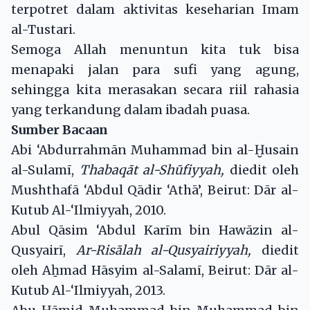
terpotret dalam aktivitas keseharian Imam
al-Tustari.
Semoga Allah menuntun kita tuk bisa
menapaki jalan para sufi yang agung,
sehingga kita merasakan secara riil rahasia
yang terkandung dalam ibadah puasa.
Sumber Bacaan
Abi ‘Abdurrahmān Muhammad bin al-Ḫusain
al-Sulamī,
Thabaqāt al-Shūfiyyah,
diedit oleh
Mushthafā ‘Abdul Qādir ‘Athā’, Beirut: Dār al-
Kutub Al-‘Ilmiyyah, 2010.
Abul Qāsim ‘Abdul Karīm bin Hawāzin al-
Qusyairī,
Ar-Risālah al-Qusyairiyyah,
diedit
oleh Aẖmad Hāsyim al-Salamī, Beirut: Dār al-
Kutub Al-‘Ilmiyyah, 2013.