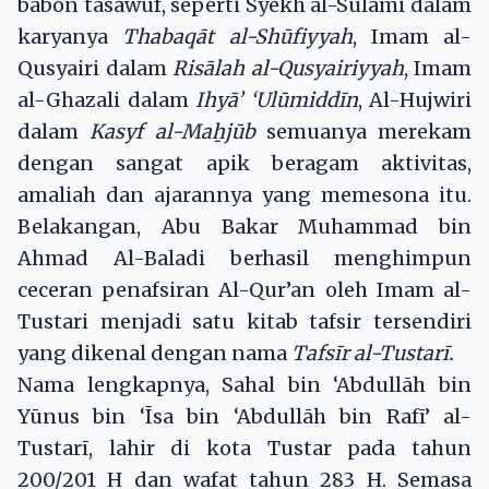
babon tasawuf, seperti Syekh al-Sulami dalam
karyanya
Thabaqāt al-Shūfiyyah
, Imam al-
Qusyairi dalam
Risālah al-Qusyairiyyah
, Imam
al-Ghazali dalam
Ihyā’ ‘Ulūmiddīn
, Al-Hujwiri
dalam
Kasyf al-Maẖjūb
semuanya merekam
dengan sangat apik beragam aktivitas,
amaliah dan ajarannya yang memesona itu.
Belakangan, Abu Bakar Muhammad bin
Ahmad Al-Baladi berhasil menghimpun
ceceran penafsiran Al-Qur’an oleh Imam al-
Tustari menjadi satu kitab tafsir tersendiri
yang dikenal dengan nama
Tafsīr al-Tustarī.
Nama lengkapnya, Sahal bin ‘Abdullāh bin
Yūnus bin ‘Īsa bin ‘Abdullāh bin Rafī’ al-
Tustarī, lahir di kota Tustar pada tahun
200/201 H dan wafat tahun 283 H. Semasa