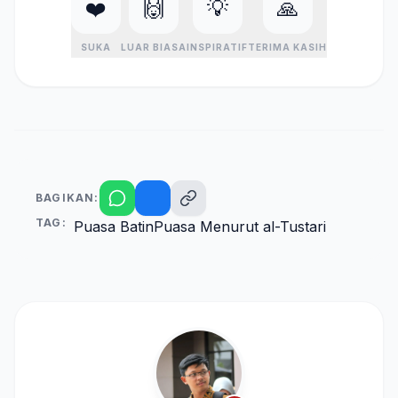
❤️
🙌
💡
🙏
SUKA
LUAR BIASA
INSPIRATIF
TERIMA KASIH
BAGIKAN:
TAG:
Puasa Batin
Puasa Menurut al-Tustari