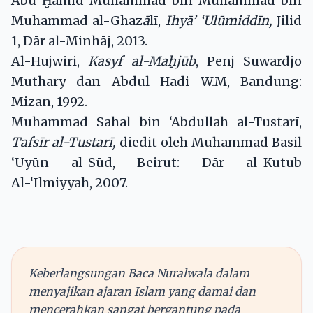
Abu Ḫāmid Muhammad bin Muhammad bin
Muhammad al-Ghaz
ā
lī,
Ihyā’ ‘Ulūmiddīn,
Jilid
1, Dār al-Minhāj, 2013.
Al-Hujwiri,
Kasyf al-Maẖjūb
, Penj Suwardjo
Muthary dan Abdul Hadi W.M, Bandung:
Mizan, 1992.
Muhammad Sahal bin ‘Abdullah al-Tustarī,
Tafsīr al-Tustarī,
diedit oleh Muhammad Bāsil
‘Uyūn al-Sūd, Beirut: Dār al-Kutub
Al-‘Ilmiyyah, 2007.
Keberlangsungan Baca Nuralwala dalam
menyajikan ajaran Islam yang damai dan
mencerahkan sangat bergantung pada