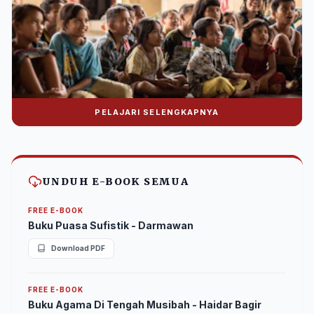
PELAJARI SELENGKAPNYA
Donasi Nuralwala Foundation
Bantu syiar dakwah melalui platform digital.
UNDUH E-BOOK SEMUA
FREE E-BOOK
Buku Puasa Sufistik - Darmawan
Download PDF
FREE E-BOOK
Buku Agama Di Tengah Musibah - Haidar Bagir