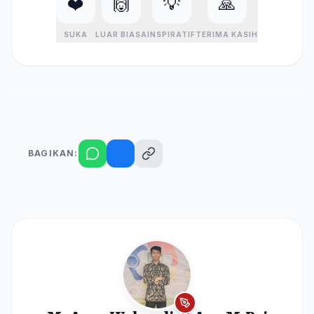
❤️
🙌
💡
🙏
SUKA
LUAR BIASA
INSPIRATIF
TERIMA KASIH
BAGIKAN: