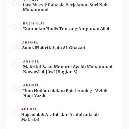
05
Isra Mikraj: Rahasia Perjalanan Suci Nabi
Muhammad
06
HADIS SUFI
Kumpulan Hadis Tentang Ampunan Allah
07
ARTIKEL
Suluk Makrifat ala Al-Ghazali
08
ARTIKEL
Makrifat Salat Menurut Syekh Muhammad
Nawawī al-Jāwī (Bagian 3)
09
ARTIKEL
Ilmu Hudhuri dalam Epistemologi Mehdi
Hairi Yazdi
10
ARTIKEL
Haji adalah Arafah dan Arafah adalah
Makrifat