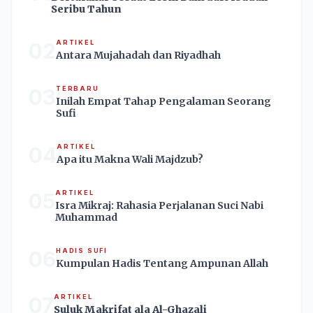
Seribu Tahun
02
ARTIKEL
Antara Mujahadah dan Riyadhah
03
TERBARU
Inilah Empat Tahap Pengalaman Seorang
Sufi
04
ARTIKEL
Apa itu Makna Wali Majdzub?
05
ARTIKEL
Isra Mikraj: Rahasia Perjalanan Suci Nabi
Muhammad
06
HADIS SUFI
Kumpulan Hadis Tentang Ampunan Allah
07
ARTIKEL
Suluk Makrifat ala Al-Ghazali