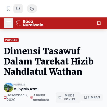
POPULER
Dimensi Tasawuf
Dalam Tarekat Hizib
Nahdlatul Wathan
PENULIS
Muhyidin Azmi
Desember 3,
3 menit
MODE
SIMPAN
FOKUS
2020
membaca