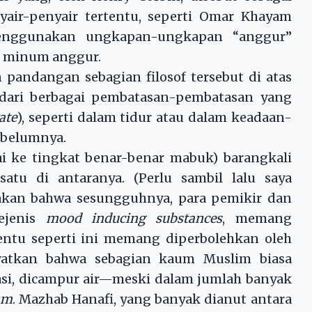
nyair-penyair tertentu, seperti Omar Khayam
enggunakan ungkapan-ungkapan “anggur”
r minum anggur.
n pandangan sebagian filosof tersebut di atas
dari berbagai pembatasan-pembatasan yang
ate
), seperti dalam tidur atau dalam keadaan-
ebelumnya.
ai ke tingkat benar-benar mabuk) barangkali
satu di antaranya. (Perlu sambil lalu saya
akan bahwa sesungguhnya, para pemikir dan
ejenis
mood inducing substances
, memang
ntu seperti ini memang diperbolehkan oleh
ayatkan bahwa sebagian kaum Muslim biasa
i, dicampur air—meski dalam jumlah banyak
am
. Mazhab Hanafi, yang banyak dianut antara