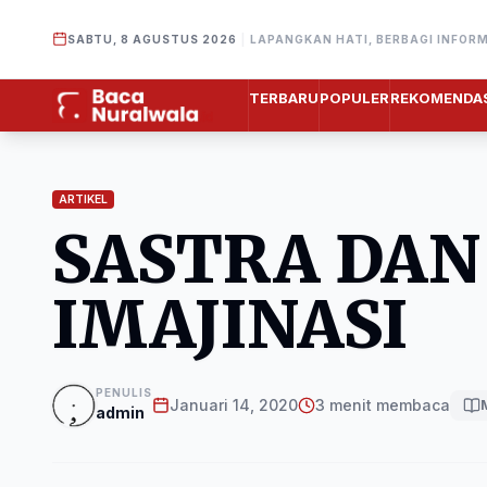
SABTU, 8 AGUSTUS 2026
|
LAPANGKAN HATI, BERBAGI INFOR
TERBARU
POPULER
REKOMENDAS
ARTIKEL
SASTRA DAN
IMAJINASI
PENULIS
Januari 14, 2020
3 menit membaca
admin