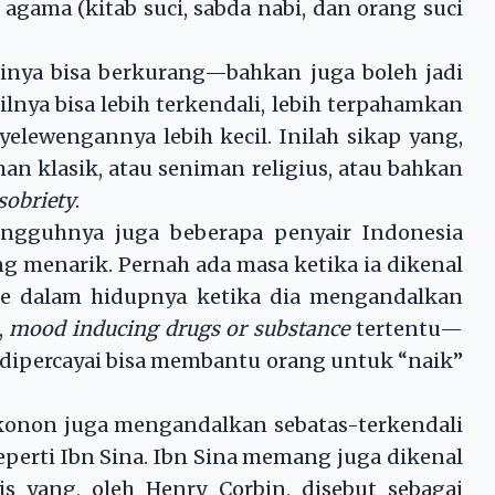
i agama (kitab suci, sabda nabi, dan orang suci
inya bisa berkurang—bahkan juga boleh jadi
ya bisa lebih terkendali, lebih terpahamkan
lewengannya lebih kecil. Inilah sikap yang,
an klasik, atau seniman religius, atau bahkan
sobriety
.
ungguhnya juga beberapa penyair Indonesia
ang menarik. Pernah ada masa ketika ia dikenal
fase dalam hidupnya ketika dia mengandalkan
,
mood inducing drugs or substance
tertentu—
r—dipercayai bisa membantu orang untuk “naik”
 konon juga mengandalkan sebatas-terkendali
seperti Ibn Sina. Ibn Sina memang juga dikenal
is yang, oleh Henry Corbin, disebut sebagai