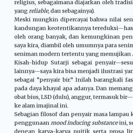
religius, sebagaimana diajarkan oleh tradis
yang
reliable
, dan sebagainya).
Meski mungkin dipercayai bahwa nilai sen
kandungan keotentikannya tereduksi—hasiln
oleh orang banyak, dan kemungkinan penye
saya kira, diambil oleh umumnya para senim
seniman modern tertentu yang memujikan
Kisah-hidup Sutarji sebagai penyair—ses
lainnya—saya kira bisa menjadi ilustrasi y
sebagai “penyair bir.” Inilah barangkali 
pada daya khayal apa adanya. Dan memang
obat bius, LSD (dulu), anggur, termasuk bi
ke alam imajinal ini.
Sebagian filosof dan penyair masa lampau
penggunaan
mood inducing substance
ini, 
dengan karya-karya puitik serta prosa lir