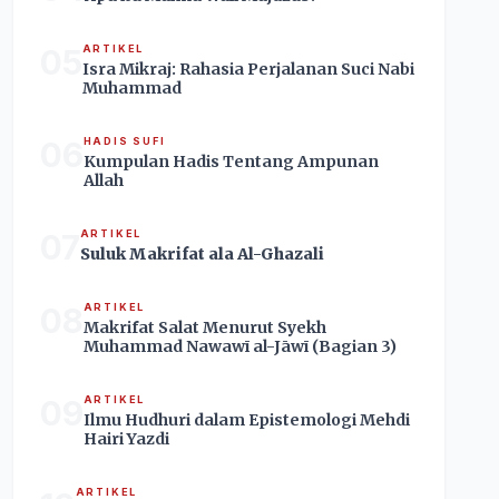
05
ARTIKEL
Isra Mikraj: Rahasia Perjalanan Suci Nabi
Muhammad
06
HADIS SUFI
Kumpulan Hadis Tentang Ampunan
Allah
07
ARTIKEL
Suluk Makrifat ala Al-Ghazali
08
ARTIKEL
Makrifat Salat Menurut Syekh
Muhammad Nawawī al-Jāwī (Bagian 3)
09
ARTIKEL
Ilmu Hudhuri dalam Epistemologi Mehdi
Hairi Yazdi
ARTIKEL