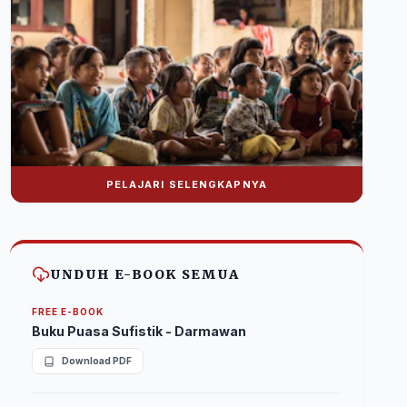
PELAJARI SELENGKAPNYA
Donasi Nuralwala Foundation
Bantu syiar dakwah melalui platform digital.
UNDUH E-BOOK SEMUA
FREE E-BOOK
Buku Puasa Sufistik - Darmawan
Download PDF