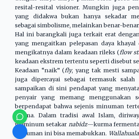
resital-resital visioner. Mungkin juga pe
yang didakwa bukan hanya sekadar m
sebagai simbolisme, melainkan benar-bena
Hal ini barangkali juga terkait erat denga
yang mengaitkan pelepasan daya khayal 
mengikatnya dalam keadaan rileks (
flow st
keadaan ekstrem tertentu seperti disebut s
Keadaan “naik” (
fly
, yang tak mesti samp
juga dipercayai sebagai termasuk salah 
sampaikan di sini pendapat yang menyat
penyair yang memang menggunakan s
berpendapat bahwa sejenis minuman terte
agama. Dalam tradisi awal Islam, diriw
meminum setakar
nabidz
—kurma fermentas
minuman ini bisa memabukkan.
Wallahual