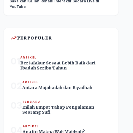
Saksikan Kajian Rohani Interaktif Secara Live di
YouTube
TERPOPULER
01
ARTIKEL
Bertafakur Sesaat Lebih Baik dari
Ibadah Seribu Tahun
02
ARTIKEL
Antara Mujahadah dan Riyadhah
03
TERBARU
Inilah Empat Tahap Pengalaman
Seorang Sufi
04
ARTIKEL
Apa itu Makna Wali Majdzub?