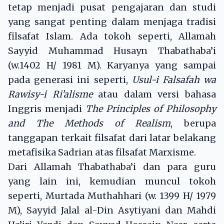
tetap menjadi pusat pengajaran dan studi
yang sangat penting dalam menjaga tradisi
filsafat Islam. Ada tokoh seperti, Allamah
Sayyid Muhammad Husayn Thabathaba’i
(w.1402 H/ 1981 M). Karyanya yang sampai
pada generasi ini seperti,
Usul-i Falsafah wa
Rawisy-i Ri’alisme
atau dalam versi bahasa
Inggris menjadi
T
he Principles of Philosophy
and
T
he Methods of Realism
, berupa
tanggapan terkait filsafat dari latar belakang
metafisika Sadrian atas filsafat Marxisme.
Dari Allamah Thabathaba’i dan para guru
yang lain ini, kemudian muncul tokoh
seperti, Murtada Muthahhari (w. 1399 H/ 1979
M), Sayyid Jalal al-Din Asytiyani dan Mahdi