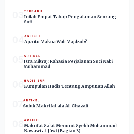
03
TERBARU
Inilah Empat Tahap Pengalaman Seorang
Sufi
04
ARTIKEL
Apa itu Makna Wali Majdzub?
05
ARTIKEL
Isra Mikraj: Rahasia Perjalanan Suci Nabi
Muhammad
06
HADIS SUFI
Kumpulan Hadis Tentang Ampunan Allah
07
ARTIKEL
Suluk Makrifat ala Al-Ghazali
08
ARTIKEL
Makrifat Salat Menurut Syekh Muhammad
Nawawī al-Jāwī (Bagian 3)