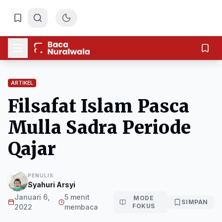
ARTIKEL
Filsafat Islam Pasca
Mulla Sadra Periode
Qajar
PENULIS
Syahuri Arsyi
Januari 6,
5 menit
MODE
SIMPAN
FOKUS
2022
membaca