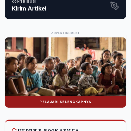
KONTRIBUSI
Kirim Artikel
ADVERTISEMENT
PELAJARI SELENGKAPNYA
Donasi Nuralwala Foundation
Bantu syiar dakwah melalui platform digital.
UNDUH E-BOOK SEMUA