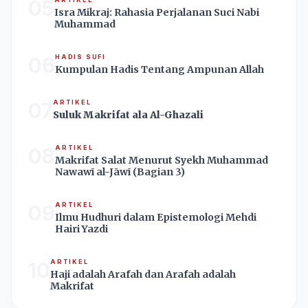
05
Isra Mikraj: Rahasia Perjalanan Suci Nabi
Muhammad
06
HADIS SUFI
Kumpulan Hadis Tentang Ampunan Allah
07
ARTIKEL
Suluk Makrifat ala Al-Ghazali
08
ARTIKEL
Makrifat Salat Menurut Syekh Muhammad
Nawawī al-Jāwī (Bagian 3)
09
ARTIKEL
Ilmu Hudhuri dalam Epistemologi Mehdi
Hairi Yazdi
10
ARTIKEL
Haji adalah Arafah dan Arafah adalah
Makrifat