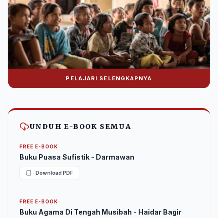
PELAJARI SELENGKAPNYA
Donasi Nuralwala Foundation
Bantu syiar dakwah melalui platform digital.
UNDUH E-BOOK SEMUA
FREE E-BOOK
Buku Puasa Sufistik - Darmawan
Download PDF
FREE E-BOOK
Buku Agama Di Tengah Musibah - Haidar Bagir