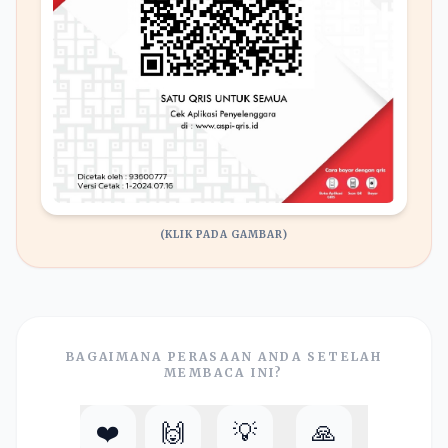
(KLIK PADA GAMBAR)
BAGAIMANA PERASAAN ANDA SETELAH
MEMBACA INI?
❤️
🙌
💡
🙏