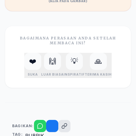
(KLIK PADA GAMBAR)
BAGAIMANA PERASAAN ANDA SETELAH
MEMBACA INI?
❤️
🙌
💡
🙏
SUKA
LUAR BIASA
INSPIRATIF
TERIMA KASIH
BAGIKAN:
TAG:
RUBRIK