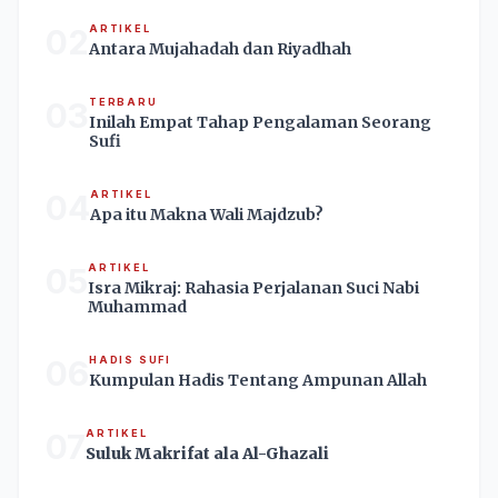
02
ARTIKEL
Antara Mujahadah dan Riyadhah
03
TERBARU
Inilah Empat Tahap Pengalaman Seorang
Sufi
04
ARTIKEL
Apa itu Makna Wali Majdzub?
05
ARTIKEL
Isra Mikraj: Rahasia Perjalanan Suci Nabi
Muhammad
06
HADIS SUFI
Kumpulan Hadis Tentang Ampunan Allah
07
ARTIKEL
Suluk Makrifat ala Al-Ghazali