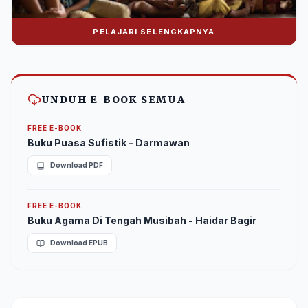
PELAJARI SELENGKAPNYA
Donasi Nuralwala Foundation
Bantu syiar dakwah melalui platform digital.
UNDUH E-BOOK SEMUA
FREE E-BOOK
Buku Puasa Sufistik - Darmawan
Download PDF
FREE E-BOOK
Buku Agama Di Tengah Musibah - Haidar Bagir
Download EPUB