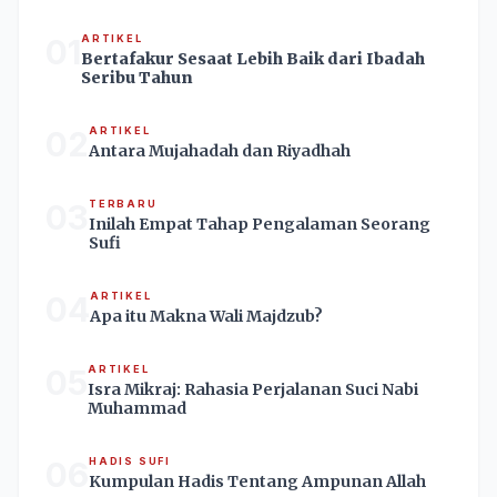
01
ARTIKEL
Bertafakur Sesaat Lebih Baik dari Ibadah
Seribu Tahun
02
ARTIKEL
Antara Mujahadah dan Riyadhah
03
TERBARU
Inilah Empat Tahap Pengalaman Seorang
Sufi
04
ARTIKEL
Apa itu Makna Wali Majdzub?
05
ARTIKEL
Isra Mikraj: Rahasia Perjalanan Suci Nabi
Muhammad
06
HADIS SUFI
Kumpulan Hadis Tentang Ampunan Allah