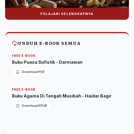
PELAJARI SELENGKAPNYA
Donasi Nuralwala Foundation
Bantu syiar dakwah melalui platform digital.
UNDUH E-BOOK SEMUA
FREE E-BOOK
Buku Puasa Sufistik - Darmawan
Download PDF
FREE E-BOOK
Buku Agama Di Tengah Musibah - Haidar Bagir
Download EPUB