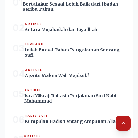
01
Bertafakur Sesaat Lebih Baik dari Ibadah
Seribu Tahun
02
ARTIKEL
Antara Mujahadah dan Riyadhah
03
TERBARU
Inilah Empat Tahap Pengalaman Seorang
Sufi
04
ARTIKEL
Apa itu Makna Wali Majdzub?
05
ARTIKEL
Isra Mikraj: Rahasia Perjalanan Suci Nabi
Muhammad
06
HADIS SUFI
Kumpulan Hadis Tentang Ampunan Allah
ARTIKEL