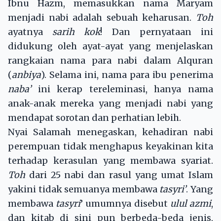
Ibnu Hazm, memasukkan nama Maryam
menjadi nabi adalah sebuah keharusan.
Toh
ayatnya
sarih kok
! Dan pernyataan ini
didukung oleh ayat-ayat yang menjelaskan
rangkaian nama para nabi dalam Alquran
(
anbiya
). Selama ini, nama para ibu penerima
naba’
ini kerap tereleminasi, hanya nama
anak-anak mereka yang menjadi nabi yang
mendapat sorotan dan perhatian lebih.
Nyai Salamah menegaskan, kehadiran nabi
perempuan tidak menghapus keyakinan kita
terhadap kerasulan yang membawa syariat.
Toh
dari 25 nabi dan rasul yang umat Islam
yakini tidak semuanya membawa
tasyri’
. Yang
membawa
tasyri
’ umumnya disebut
ulul azmi
,
dan kitab di sini pun berbeda-beda jenis,