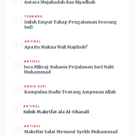
02
Antara Mujahadah dan Riyadhah
03
TERBARU
Inilah Empat Tahap Pengalaman Seorang
Sufi
04
ARTIKEL
Apa itu Makna Wali Majdzub?
05
ARTIKEL
Isra Mikraj: Rahasia Perjalanan Suci Nabi
Muhammad
06
HADIS SUFI
Kumpulan Hadis Tentang Ampunan Allah
07
ARTIKEL
Suluk Makrifat ala Al-Ghazali
08
ARTIKEL
Makrifat Salat Menurut Syekh Muhammad