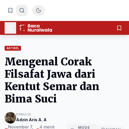
ARTIKEL
Mengenal Corak
Filsafat Jawa dari
Kentut Semar dan
Bima Suci
PENULIS
Adzin Aris A. A
November 7,
4 menit
MODE