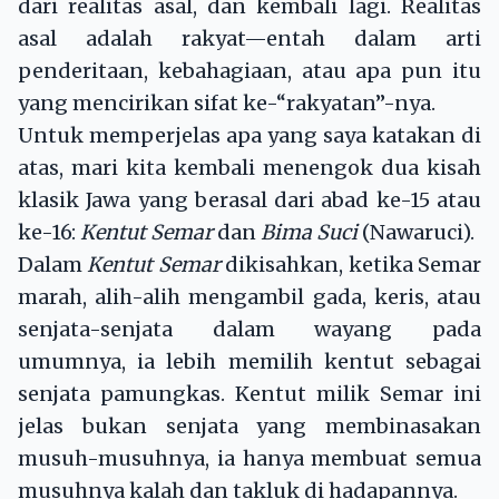
dari realitas asal, dan kembali lagi. Realitas
asal adalah rakyat—entah dalam arti
penderitaan, kebahagiaan, atau apa pun itu
yang mencirikan sifat ke-“rakyatan”-nya.
Untuk memperjelas apa yang saya katakan di
atas, mari kita kembali menengok dua kisah
klasik Jawa yang berasal dari abad ke-15 atau
ke-16:
Kentut Semar
dan
Bima Suci
(Nawaruci).
Dalam
Kentut Semar
dikisahkan, ketika Semar
marah, alih-alih mengambil gada, keris, atau
senjata-senjata dalam wayang pada
umumnya, ia lebih memilih kentut sebagai
senjata pamungkas. Kentut milik Semar ini
jelas bukan senjata yang membinasakan
musuh-musuhnya, ia hanya membuat semua
musuhnya kalah dan takluk di hadapannya.