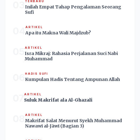
03
TERBARU
Inilah Empat Tahap Pengalaman Seorang
Sufi
04
ARTIKEL
Apa itu Makna Wali Majdzub?
05
ARTIKEL
Isra Mikraj: Rahasia Perjalanan Suci Nabi
Muhammad
06
HADIS SUFI
Kumpulan Hadis Tentang Ampunan Allah
07
ARTIKEL
Suluk Makrifat ala Al-Ghazali
08
ARTIKEL
Makrifat Salat Menurut Syekh Muhammad
Nawawī al-Jāwī (Bagian 3)