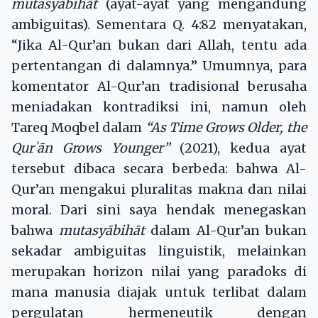
mutasyābihāt
(ayat-ayat yang mengandung
ambiguitas). Sementara Q. 4:82 menyatakan,
“Jika Al-Qur’an bukan dari Allah, tentu ada
pertentangan di dalamnya.” Umumnya, para
komentator Al-Qur’an tradisional berusaha
meniadakan kontradiksi ini, namun oleh
Tareq Moqbel dalam
“As Time Grows Older, the
Qur
ʾ
ā
n Grows Younger
”
(2021), kedua ayat
tersebut dibaca secara berbeda: bahwa Al-
Qur’an mengakui pluralitas makna dan nilai
moral. Dari sini saya hendak menegaskan
bahwa
mutasyābihāt
dalam Al-Qur’an bukan
sekadar ambiguitas linguistik, melainkan
merupakan horizon nilai yang paradoks di
mana manusia diajak untuk terlibat dalam
pergulatan hermeneutik dengan