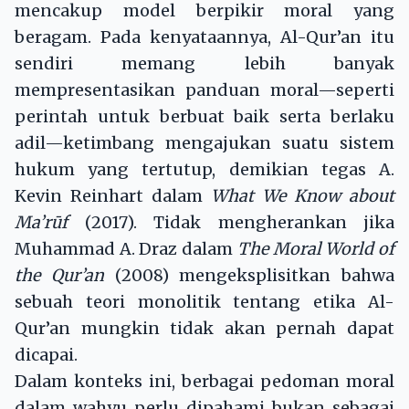
mencakup model berpikir moral yang
beragam. Pada kenyataannya, Al-Qur’an itu
sendiri memang lebih banyak
mempresentasikan panduan moral—seperti
perintah untuk berbuat baik serta berlaku
adil—ketimbang mengajukan suatu sistem
hukum yang tertutup, demikian tegas A.
Kevin Reinhart dalam
What We Know about
Ma
’
r
ū
f
(2017). Tidak mengherankan jika
Muhammad A. Draz dalam
The Moral World of
the Qur’an
(2008) mengeksplisitkan bahwa
sebuah teori monolitik tentang etika Al-
Qur’an mungkin tidak akan pernah dapat
dicapai.
Dalam konteks ini, berbagai pedoman moral
dalam wahyu perlu dipahami bukan sebagai