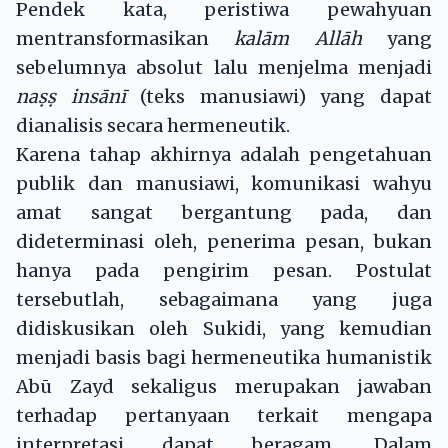
Pendek kata, peristiwa pewahyuan
mentransformasikan
kalām Allāh
yang
sebelumnya absolut lalu menjelma menjadi
na
ṣṣ
insānī
(teks manusiawi) yang dapat
dianalisis secara hermeneutik.
Karena tahap akhirnya adalah pengetahuan
publik dan manusiawi, komunikasi wahyu
amat sangat bergantung pada, dan
dideterminasi oleh, penerima pesan, bukan
hanya pada pengirim pesan. Postulat
tersebutlah, sebagaimana yang juga
didiskusikan oleh Sukidi, yang kemudian
menjadi basis bagi hermeneutika humanistik
Abū Zayd sekaligus merupakan jawaban
terhadap pertanyaan terkait mengapa
interpretasi dapat beragam. Dalam