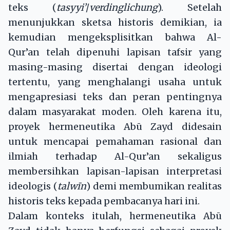
teks (
tasyyi’
/
verdinglichung
). Setelah
menunjukkan sketsa historis demikian, ia
kemudian mengeksplisitkan bahwa Al-
Qur’an telah dipenuhi lapisan tafsir yang
masing-masing disertai dengan ideologi
tertentu, yang menghalangi usaha untuk
mengapresiasi teks dan peran pentingnya
dalam masyarakat moden. Oleh karena itu,
proyek hermeneutika Abū Zayd didesain
untuk mencapai pemahaman rasional dan
ilmiah terhadap Al-Qur’an sekaligus
membersihkan lapisan-lapisan interpretasi
ideologis (
talwīn
) demi membumikan realitas
historis teks kepada pembacanya hari ini.
Dalam konteks itulah, hermeneutika Abū