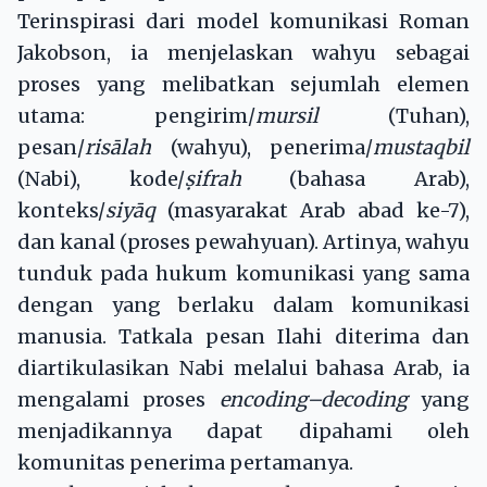
Terinspirasi dari model komunikasi Roman
Jakobson, ia menjelaskan wahyu sebagai
proses yang melibatkan sejumlah elemen
utama: pengirim/
mursil
(Tuhan),
pesan/
risālah
(wahyu), penerima/
mustaqbil
(Nabi), kode/
ṣ
ifrah
(bahasa Arab),
konteks/
siyāq
(masyarakat Arab abad ke-7),
dan kanal (proses pewahyuan). Artinya, wahyu
tunduk pada hukum komunikasi yang sama
dengan yang berlaku dalam komunikasi
manusia. Tatkala pesan Ilahi diterima dan
diartikulasikan Nabi melalui bahasa Arab, ia
mengalami proses
encoding–decoding
yang
menjadikannya dapat dipahami oleh
komunitas penerima pertamanya.