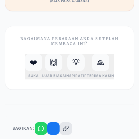
(KLIK PADA GAMBAR)
BAGAIMANA PERASAAN ANDA SETELAH
MEMBACA INI?
❤️
🙌
💡
🙏
SUKA
LUAR BIASA
INSPIRATIF
TERIMA KASIH
BAGIKAN: