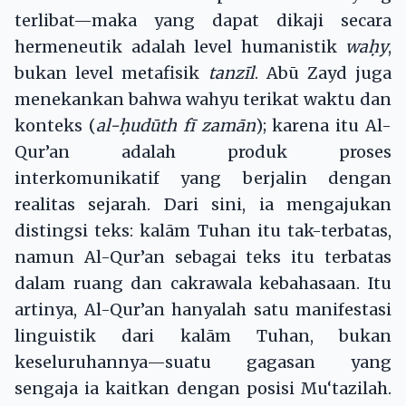
terlibat—maka yang dapat dikaji secara
hermeneutik adalah level humanistik
wa
ḥ
y
,
bukan level metafisik
tanzīl
. Abū Zayd juga
menekankan bahwa wahyu terikat waktu dan
konteks (
al-
ḥ
udūth fī zamān
); karena itu Al-
Qur’an adalah produk proses
interkomunikatif yang berjalin dengan
realitas sejarah. Dari sini, ia mengajukan
distingsi teks: kalām Tuhan itu tak-terbatas,
namun Al-Qur’an sebagai teks itu terbatas
dalam ruang dan cakrawala kebahasaan. Itu
artinya, Al-Qur’an hanyalah satu manifestasi
linguistik dari kalām Tuhan, bukan
keseluruhannya—suatu gagasan yang
sengaja ia kaitkan dengan posisi Mu‘tazilah.