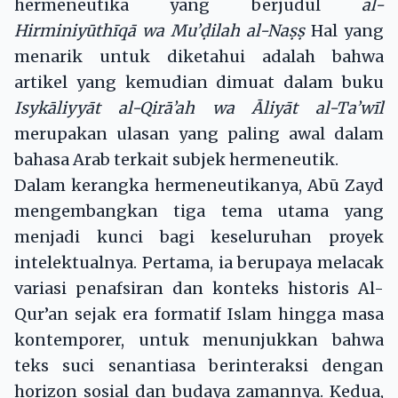
hermeneutika yang berjudul
al-
Hirminiyūthīqā wa Mu’
ḍ
ilah al-Na
ṣṣ
Hal yang
menarik untuk diketahui adalah bahwa
artikel yang kemudian dimuat dalam buku
Isykāliyyāt al-Qirā’ah wa Āliyāt al-Ta’wīl
merupakan ulasan yang paling awal dalam
bahasa Arab terkait subjek hermeneutik.
Dalam kerangka hermeneutikanya, Abū Zayd
mengembangkan tiga tema utama yang
menjadi kunci bagi keseluruhan proyek
intelektualnya. Pertama, ia berupaya melacak
variasi penafsiran dan konteks historis Al-
Qur’an sejak era formatif Islam hingga masa
kontemporer, untuk menunjukkan bahwa
teks suci senantiasa berinteraksi dengan
horizon sosial dan budaya zamannya. Kedua,