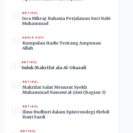
05
ARTIKEL
Isra Mikraj: Rahasia Perjalanan Suci Nabi
Muhammad
06
HADIS SUFI
Kumpulan Hadis Tentang Ampunan
Allah
07
ARTIKEL
Suluk Makrifat ala Al-Ghazali
08
ARTIKEL
Makrifat Salat Menurut Syekh
Muhammad Nawawī al-Jāwī (Bagian 3)
09
ARTIKEL
Ilmu Hudhuri dalam Epistemologi Mehdi
Hairi Yazdi
ARTIKEL