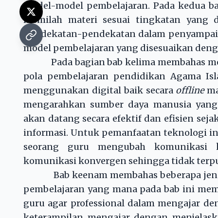
model-model pembelajaran. Pada kedua bab
memilah materi sesuai tingkatan yang 
pendekatan-pendekatan dalam penyampaian
model pembelajaran yang disesuaikan denga
Pada bagian bab kelima membahas mengen
pola pembelajaran pendidikan Agama Is
menggunakan digital baik secara
offline
m
mengarahkan sumber daya manusia yan
akan datang secara efektif dan efisien sej
informasi. Untuk pemanfaatan teknologi i
seorang guru mengubah komunikasi ko
komunikasi konvergen sehingga tidak terp
Bab keenam membahas beberapa jenis k
pembelajaran yang mana pada bab ini mem
guru agar professional dalam mengajar deng
keterampilan mengajar dengan menjelask