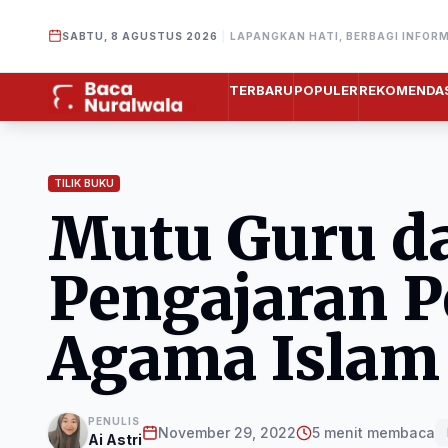
SABTU, 8 AGUSTUS 2026
|
LAPANGKAN HATI, BERBAGI INFOR
TERBARU
POPULER
REKOMENDAS
TILIK BUKU
Mutu Guru d
Pengajaran 
Agama Islam
PENULIS
November 29, 2022
5 menit membaca
Ai Astri