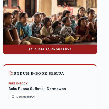
PELAJARI SELENGKAPNYA
Donasi Nuralwala Foundation
Bantu syiar dakwah melalui platform digital.
UNDUH E-BOOK SEMUA
FREE E-BOOK
Buku Puasa Sufistik - Darmawan
Download PDF