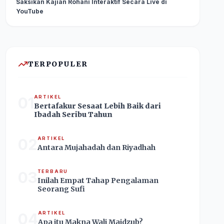
Saksikan Kajian Rohani Interaktif Secara Live di
YouTube
TERPOPULER
01
ARTIKEL
Bertafakur Sesaat Lebih Baik dari
Ibadah Seribu Tahun
02
ARTIKEL
Antara Mujahadah dan Riyadhah
03
TERBARU
Inilah Empat Tahap Pengalaman
Seorang Sufi
04
ARTIKEL
Apa itu Makna Wali Majdzub?